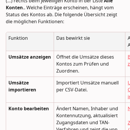
(…) rechts beim jeweiligen Konto in der Liste 
Alle 
Konten
.. Welche Einträge erscheinen, hängt vom 
Status des Kontos ab. Die folgende Übersicht zeigt 
die möglichen Funktionen:
Funktion
Das bewirkt sie
A
Umsätze anzeigen
Öffnet die Umsätze dieses 
Kontos zum Prüfen und 
Zuordnen.
Umsätze 
Importiert Umsätze manuell 
importieren
per CSV-Datei.
Konto bearbeiten
Ändert Namen, Inhaber und 
Kontennutzung, aktualisiert 
Zugangsdaten und TAN-
Verfahren und zeigt die von 