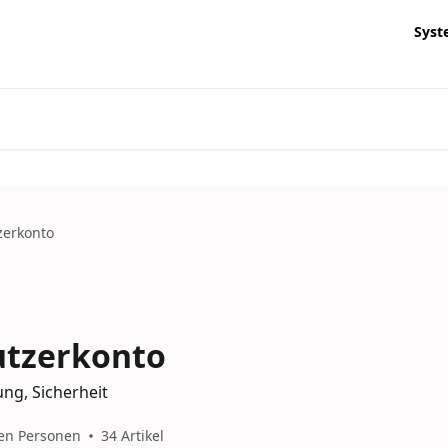
Syst
zerkonto
utzerkonto
ng, Sicherheit
ren Personen
34 Artikel