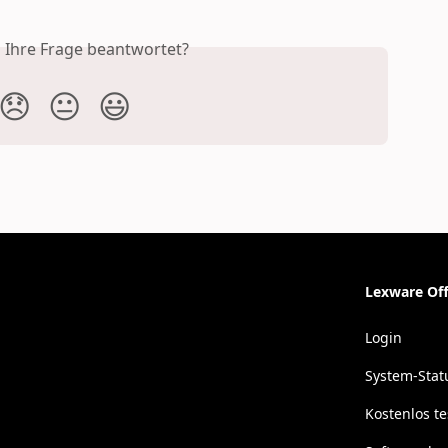
s Ihre Frage beantwortet?
😞
😐
😃
Lexware Off
Login
System-Stat
Kostenlos t