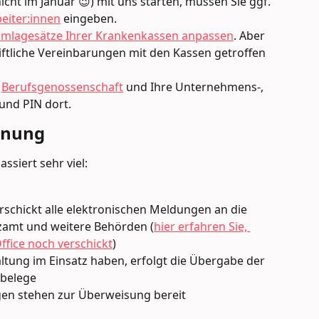
icht im Januar 😉) mit uns starten, müssen Sie ggf. 
eiter:innen
 eingeben.
mlagesätze Ihrer Krankenkassen anpassen
. Aber 
iftliche Vereinbarungen mit den Kassen getroffen 
 
Berufsgenossenschaft
 und Ihre Unternehmens-, 
nd PIN dort.
hnung
siert sehr viel:
erschickt alle elektronischen Meldungen an die 
zamt und weitere Behörden (
hier erfahren Sie, 
fice noch verschickt
)
tung im Einsatz haben, erfolgt die Übergabe der 
nbelege
gen stehen zur Überweisung bereit