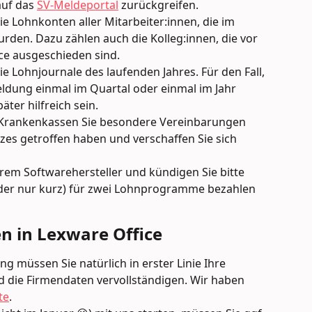
auf das 
SV-Meldeportal
 zurückgreifen.
e Lohnkonten aller Mitarbeiter:innen, die im 
rden. Dazu zählen auch die Kolleg:innen, die vor 
ce ausgeschieden sind.
e Lohnjournale des laufenden Jahres. Für den Fall, 
ldung einmal im Quartal oder einmal im Jahr 
ter hilfreich sein.
n Krankenkassen Sie besondere Vereinbarungen 
es getroffen haben und verschaffen Sie sich 
hrem Softwarehersteller und kündigen Sie bitte 
(oder nur kurz) für zwei Lohnprogramme bezahlen 
n in Lexware Office
 müssen Sie natürlich in erster Linie Ihre 
d die Firmendaten vervollständigen. Wir haben 
te
.