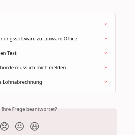
hnungssoftware zu Lexware Office
den Test
ehörde muss ich mich melden
ie Lohnabrechnung
s Ihre Frage beantwortet?
😞
😐
😃