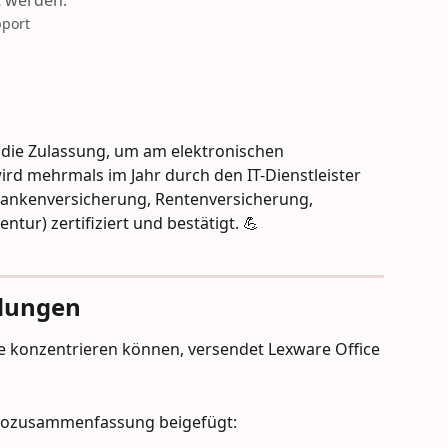
t werden.
pport
 die Zulassung, um am elektronischen 
d mehrmals im Jahr durch den IT-Dienstleister 
rankenversicherung, Rentenversicherung, 
tur) zertifiziert und bestätigt. 💪
ldungen
he konzentrieren können, versendet Lexware Office 
deozusammenfassung beigefügt: