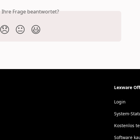
s Ihre Frage beantwortet?
😞
😐
😃
Lexware Off
Login
System-Stat
Kostenlos t
Software ka