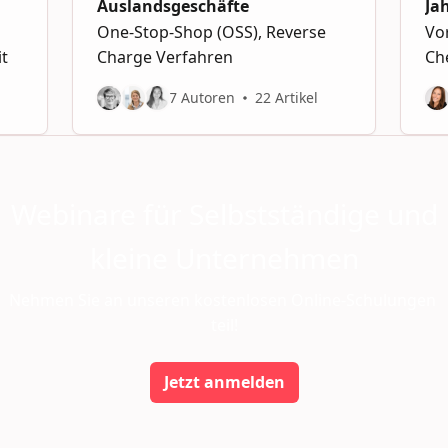
Auslandsgeschäfte
Ja
One-Stop-Shop (OSS), Reverse
Vo
it
Charge Verfahren
Ch
7 Autoren
22 Artikel
Webinare für Selbstständige und
kleine Unternehmen
Nehmen Sie an unseren kostenlosen Online-Schulungen 
teil!
Jetzt anmelden