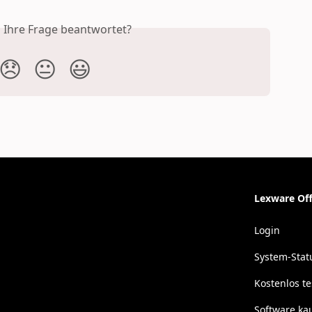
s Ihre Frage beantwortet?
😞
😐
😃
Lexware Off
Login
System-Stat
Kostenlos t
Software ka