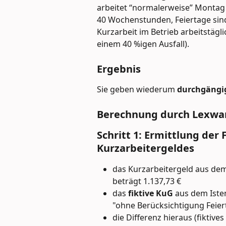
arbeitet “normalerweise” Montag b
40 Wochenstunden, Feiertage sind 
Kurzarbeit im Betrieb arbeitstägl
einem 40 %igen Ausfall).
Ergebnis
Sie geben wiederum 
durchgängig
Berechnung durch Lexwar
Schritt 1: Ermittlung der
Kurzarbeitergeldes
das Kurzarbeitergeld aus dem 
beträgt 1.137,73 € 
das 
fiktive KuG 
aus dem Isten
"ohne Berücksichtigung Feier
die Differenz hieraus (fiktive