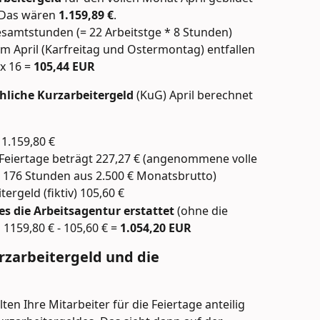
 Das wären 
1.159,89 €
.
esamtstunden (= 22 Arbeitstge * 8 Stunden)
im April (Karfreitag und Ostermontag) entfallen 
x 16 = 
105,44 EUR
hliche Kurzarbeitergeld
 (KuG) April berechnet
 1.159,80 €
n Feiertage beträgt 227,27 € (angenommene volle 
n 176 Stunden aus 2.500 € Monatsbrutto)
ergeld (fiktiv) 105,60 € 
es die Arbeitsagentur erstattet
 (ohne die 
 1159,80 € - 105,60 € = 
1.054,20 EUR
zarbeitergeld und die 
n Ihre Mitarbeiter für die Feiertage anteilig 