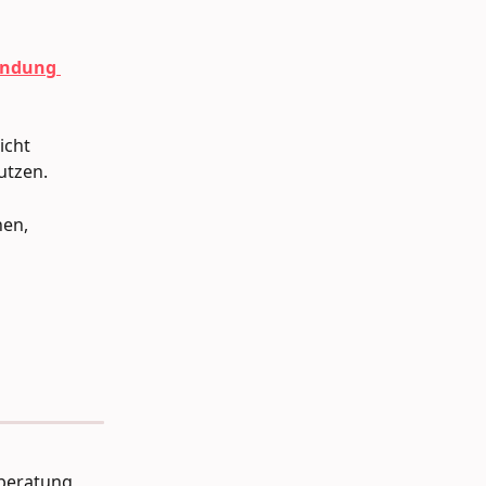
ndung 
icht 
utzen. 
en, 
beratung  