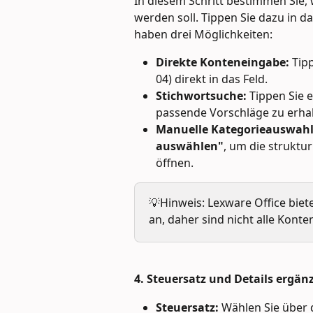
In diesem Schritt bestimmen Sie,
werden soll. Tippen Sie dazu in da
haben drei Möglichkeiten:
Direkte Konteneingabe:
 Tip
04) direkt in das Feld.
Stichwortsuche:
 Tippen Sie e
passende Vorschläge zu erhal
Manuelle Kategorieauswahl
auswählen"
, um die struktu
öffnen.
💡Hinweis: Lexware Office bie
an, daher sind nicht alle Kont
4. Steuersatz und Details ergän
Steuersatz:
 Wählen Sie über