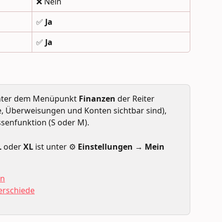
❌ Nein
✅ 
Ja
✅ 
Ja
nter dem Menüpunkt 
Finanzen
 der Reiter 
e, Überweisungen und Konten sichtbar sind), 
ssenfunktion (S oder M).
L
 oder 
XL
 ist unter ⚙️ 
Einstellungen → Mein 
ln
erschiede