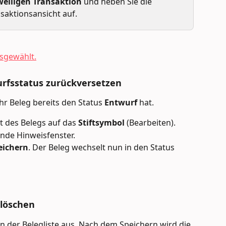
weiligen Transaktion
 und heben Sie die 
saktionsansicht auf.
urfsstatus zurückversetzen
r Beleg bereits den Status 
Entwurf
 hat.
ht des Belegs auf das 
Stiftsymbol
 (Bearbeiten).
nde Hinweisfenster.
eichern
. Der Beleg wechselt nun in den Status 
 löschen
n der Belegliste aus. Nach dem Speichern wird die 