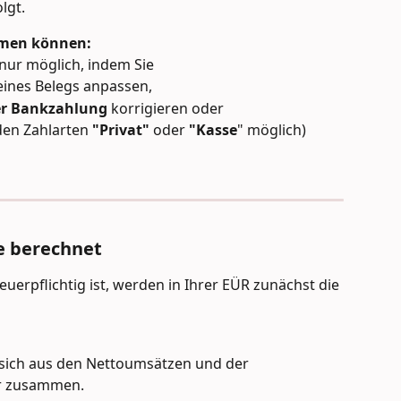
lgt.
hmen können:
nur möglich, indem Sie
eines Belegs anpassen,
er Bankzahlung
 korrigieren oder
den Zahlarten 
"Privat"
 oder 
"Kasse
" möglich) 
e berechnet
rpflichtig ist, werden in Ihrer EÜR zunächst die 
 sich aus den Nettoumsätzen und der 
r zusammen.