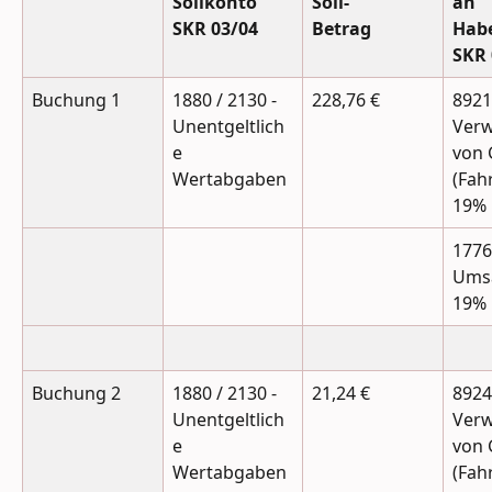
Sollkonto
Soll-
an 
SKR 03/04
Betrag
Hab
SKR 
Buchung 1
1880 / 2130 - 
228,76 €
8921 
Unentgeltlich
Ver
e 
von 
Wertabgaben
(Fah
19% 
1776 
Umsa
19%
Buchung 2
1880 / 2130 - 
21,24 €
8924 
Unentgeltlich
Ver
e 
von 
Wertabgaben
(Fah