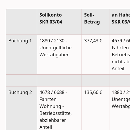
Sollkonto
Soll-
an Hab
SKR 03/04
Betrag
SKR 03/
Buchung 1
1880 / 2130 - 
377,43 €
4679 / 6
Unentgeltliche 
Fahrten
Wertabgaben
Betriebs
nicht ab
Anteil
Buchung 2
4678 / 6688 - 
135,66 €
1880 / 2
Fahrten 
Unentgel
Wohnung - 
Wertab
Betriebsstätte, 
abziehbarer 
Anteil