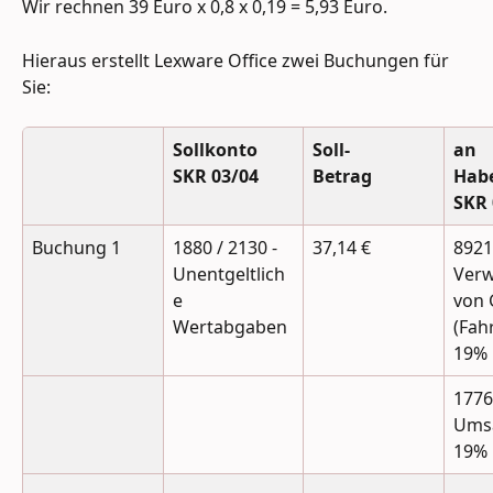
Wir rechnen 39 Euro x 0,8 x 0,19 = 5,93 Euro.
Hieraus erstellt Lexware Office zwei Buchungen für 
Sie:
Sollkonto
Soll-
an 
SKR 03/04
Betrag
Hab
SKR 
Buchung 1
1880 / 2130 - 
37,14 €
8921 
Unentgeltlich
Ver
e 
von 
Wertabgaben
(Fah
19% 
1776 
Umsa
19%