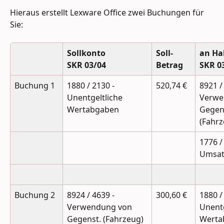
Hieraus erstellt Lexware Office zwei Buchungen für 
Sie:
Sollkonto
Soll-
an Ha
SKR 03/04
Betrag
SKR 0
Buchung 1
1880 / 2130 - 
520,74 €
8921 /
Unentgeltliche 
Verwe
Wertabgaben
Gegens
(Fahrz
1776 /
Umsat
Buchung 2
8924 / 4639 - 
300,60 €
1880 /
Verwendung von 
Unentg
Gegenst. (Fahrzeug) 
Werta