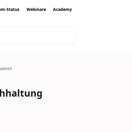
em-Status
Webinare
Academy
nkommt
chhaltung