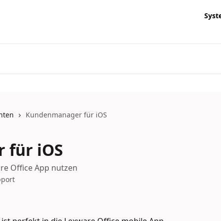
Syst
nten
Kundenmanager für iOS
für iOS
re Office App nutzen
pport