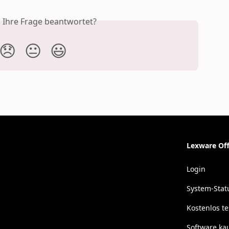
s Ihre Frage beantwortet?
😞
😐
😃
Lexware Off
Login
System-Stat
Kostenlos t
Software ka