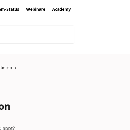
em-Status
Webinare
Academy
rtieren
son
klappt?