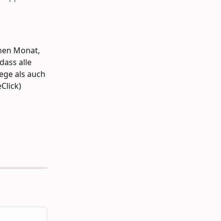
nen Monat, 
dass alle 
ege als auch 
lick) 