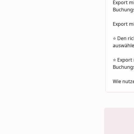
Export m
Buchungs
Export m
⭐ Den ric
auswähl
⭐ Export
Buchungs
Wie nutz