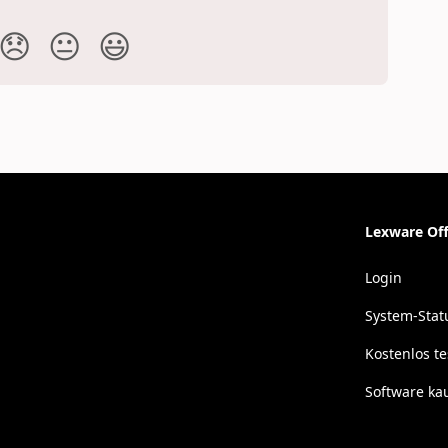
😞
😐
😃
Lexware Off
Login
System-Stat
Kostenlos t
Software ka