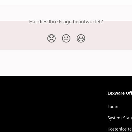
Hat dies Ihre Frage beantwortet?
😞
😐
😃
Lexware Off
Login
System-Stat
Kostenlos t