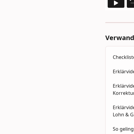
Verwandt
Checklist
Erklärvi
Erklärvid
Korrektu
Erklärvid
Lohn & G
So geling