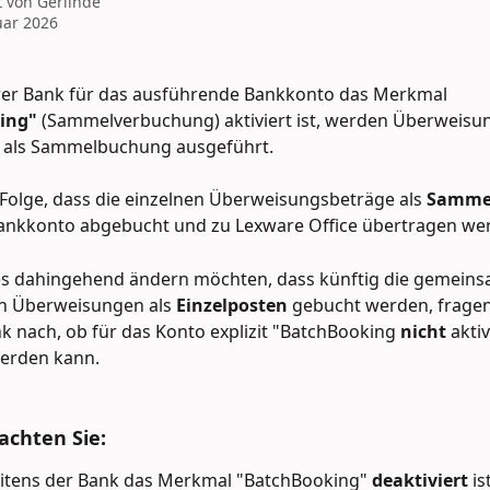
t von
Gerlinde
uar 2026
rer Bank für das ausführende Bankkonto das Merkmal
ing" 
(Sammelverbuchung) aktiviert ist, werden Überweisu
 als Sammelbuchung ausgeführt.
 Folge, dass die einzelnen Überweisungsbeträge als 
Sammel
ankkonto abgebucht und zu Lexware Office übertragen we
es dahingehend ändern möchten, dass künftig die gemeins
 Überweisungen als 
Einzelposten 
gebucht werden, fragen 
nk nach, ob für das Konto explizit "BatchBooking 
nicht 
aktiv
werden kann.
achten Sie: 
itens der Bank das Merkmal "BatchBooking" 
deaktiviert 
is