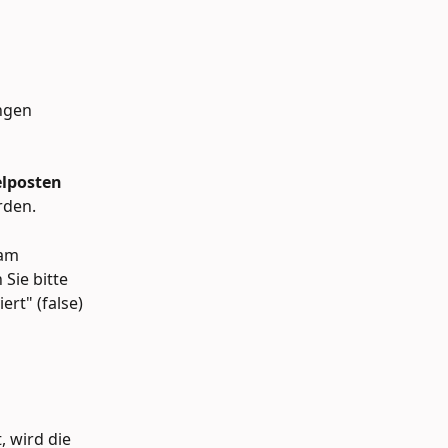
ngen 
posten 
rden.
am 
Sie bitte 
iert" (false) 
t, wird die 