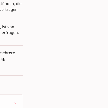
finden, die 
bertragen 
 ist von 
k erfragen.
mehrere 
g, 