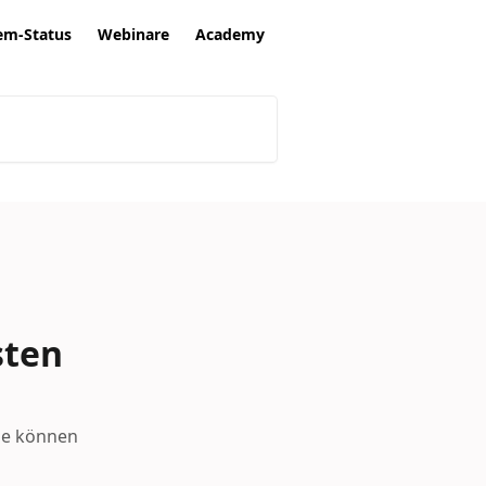
em-Status
Webinare
Academy
sten
ie können