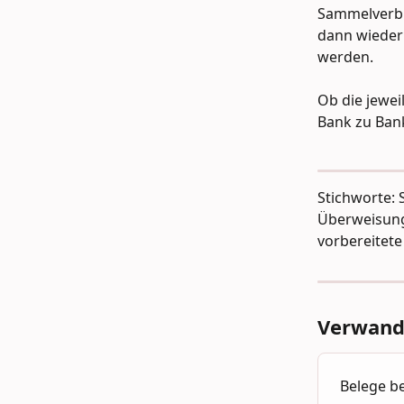
Sammelverbu
dann wieder
werden.
Ob die jewei
Bank zu Bank
Stichworte:
Überweisung
vorbereitet
Verwandt
Belege b