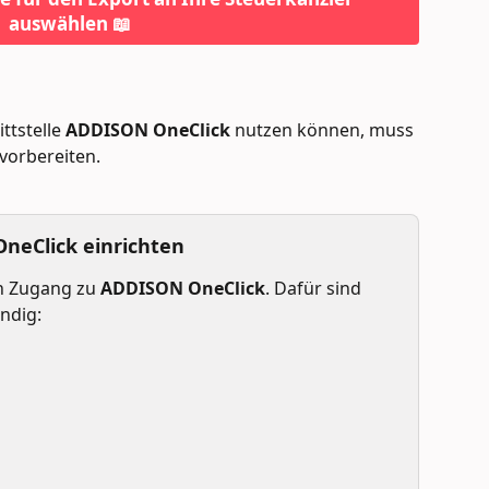
auswählen 📖
ttstelle 
ADDISON OneClick
 nutzen können, muss 
 vorbereiten.
neClick einrichten
en Zugang zu 
ADDISON OneClick
. Dafür sind 
ndig: