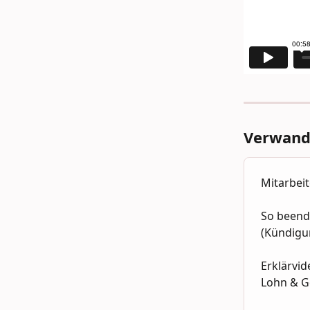
Verwandt
Mitarbeit
So beend
(Kündigun
Erklärvid
Lohn & G