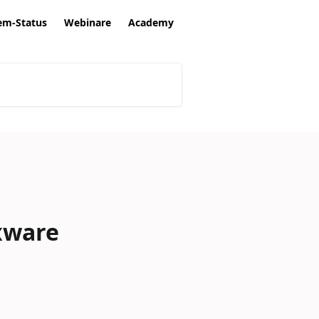
em-Status
Webinare
Academy
xware