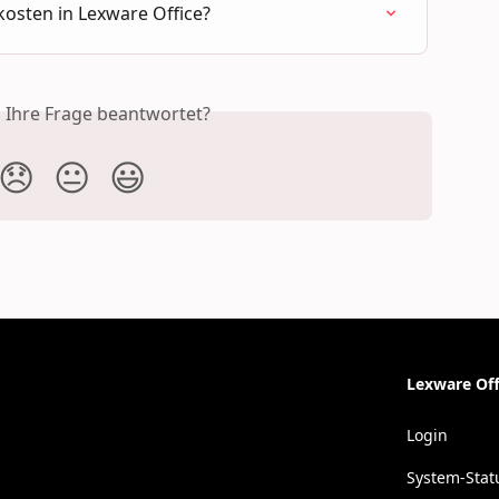
osten in Lexware Office?
s Ihre Frage beantwortet?
😞
😐
😃
Lexware Off
Login
System-Stat