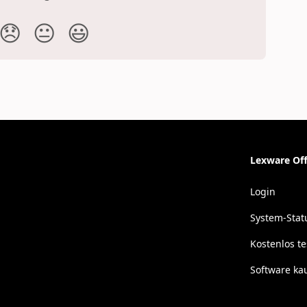
😞
😐
😃
Lexware Off
Login
System-Stat
Kostenlos t
Software ka