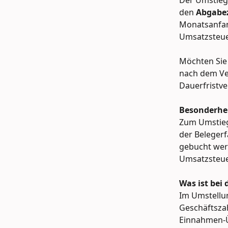
Der Umstieg 
den
 Abgabe
Monatsanfan
Umsatzsteue
Möchten Sie 
nach dem Ve
Dauerfristve
Besonderhei
Zum Umstieg
der Beleger
gebucht werd
Umsatzsteue
Was ist bei
Im Umstellun
Geschäftszah
Einnahmen-Ü