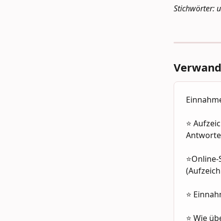
Stichwörter: 
Verwandt
Einnahm
⭐️ Aufze
Antworte
⭐Online-S
(Aufzeic
⭐ Einnah
⭐ Wie üb