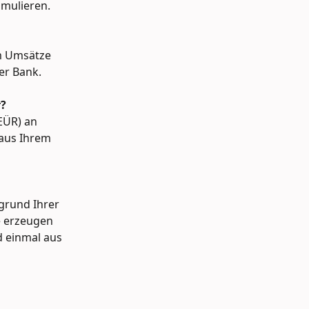
umulieren.
 Umsätze 
er Bank.
r?
EÜR) an 
aus Ihrem 
grund Ihrer 
 erzeugen 
d einmal aus 