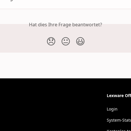
Hat dies Ihre Frage beantwortet?
😞
😐
😃
Lexware Off
Login
System-Stat