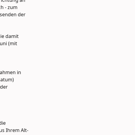
richtung an 
ch - zum 
rsenden der 
ie damit 
ni (mit 
ahmen in 
atum) 
der 
die 
s Ihrem Alt-