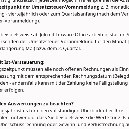
ist grundsätzlich jederzeit möglich. Wir empfehlen die Aus
zeitpunkt der Umsatzsteuer-Voranmeldung 
z. B. monatli
g - vierteljährlich oder zum Quartalsanfang (nach dem Ve
r-Voranmeldung).
beispielsweise ab Juli mit Lexware Office arbeiten, starten S
rsenden der Umsatzsteuer-Voranmeldung für den Monat Ju
rlängerung Mai) bzw. dem 2. Quartal. 
t Ist-Versteuerung:
szeitpunkt müssen alle noch offenen Rechnungen als Einn
fassung mit dem entsprechenden Rechnungsdatum (Belegd
en - andernfalls kann mit der Zahlung keine Fälligstellung 
r erfolgen.
 den Auswertungen zu beachten?
gsjahr ist es für einen vollständigen Überblick über Ihre 
len  notwendig, dass Sie beispielsweise die Werte für z. B. 
berschussrechnung oder Gewinn- und Verlustrechnung au