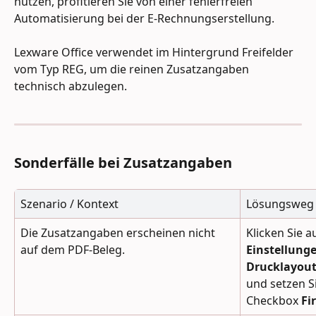
nutzen, profitieren Sie von einer fehlerfreien 
Automatisierung bei der E-Rechnungserstellung. 
Lexware Office verwendet im Hintergrund Freifelder 
vom Typ REG, um die reinen Zusatzangaben 
technisch abzulegen.
Sonderfälle bei Zusatzangaben
Szenario / Kontext
Lösungsweg
Die Zusatzangaben erscheinen nicht 
Klicken Sie 
auf dem PDF-Beleg.
Einstellung
Drucklayou
und setzen S
Checkbox 
Fi