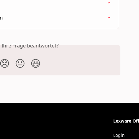
n
en
s Ihre Frage beantwortet?
😞
😐
😃
Lexware Off
Login