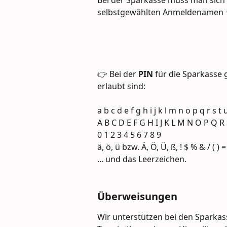
Bei der Sparkasse muss man sich 
selbstgewählten Anmeldenamen 
👉 Bei der 
PIN 
für die Sparkasse gi
erlaubt sind:
a b c d e f g h i j k l m n o p q r s t 
A B C D E F G H I J K L M N O P Q R
0 1 2 3 4 5 6 7 8 9
ä, ö, ü bzw. Ä, Ö, Ü, ß, ! $ % & / ( ) = ?
... und das Leerzeichen.
Überweisungen
Wir unterstützen bei den Sparkas