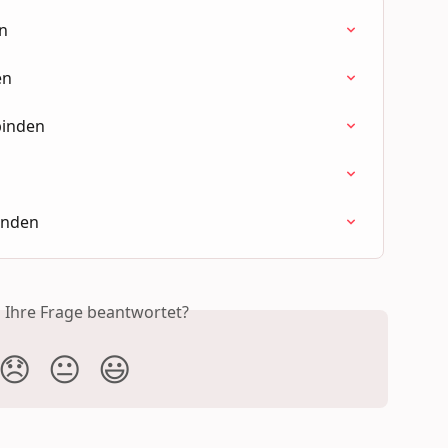
en
en
binden
inden
s Ihre Frage beantwortet?
😞
😐
😃