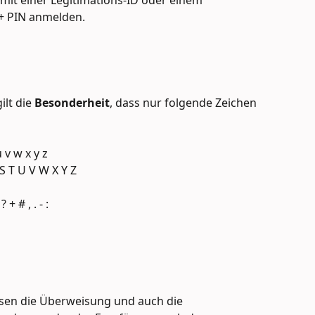
mit einer Legitimations-ID oder einem 
+ PIN anmelden.
lt die 
Besonderheit
, dass nur folgende Zeichen 
u v w x y z
 S T U V W X Y Z
 + # , . - :
sen die Überweisung und auch die 