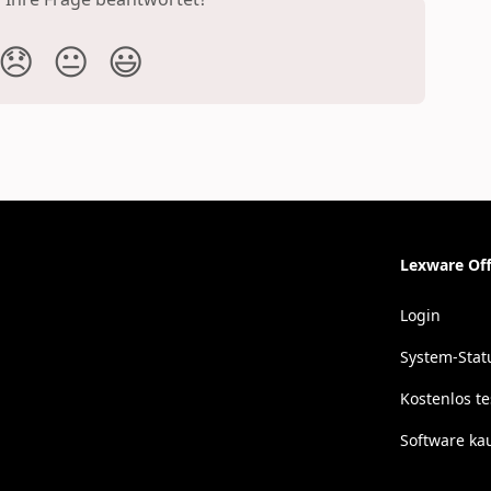
😞
😐
😃
Lexware Off
Login
System-Stat
Kostenlos t
Software ka