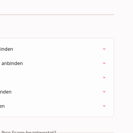
binden
 anbinden
n
inden
den
s Ihre Frage beantwortet?