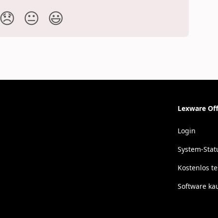
😞
😐
😃
Lexware Off
Login
System-Stat
Kostenlos t
Software ka