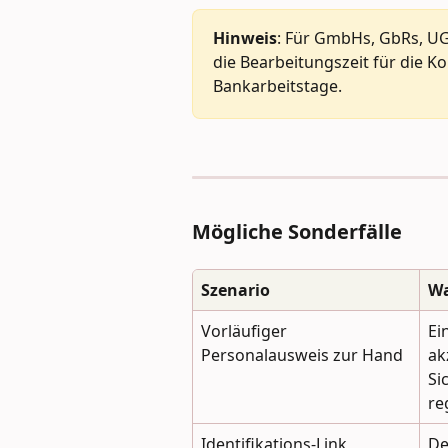
Hinweis
: Für GmbHs, GbRs, UG
die Bearbeitungszeit für die Ko
Bankarbeitstage.
Mögliche Sonderfälle
Szenario
Wa
Vorläufiger 
Ei
Personalausweis zur Hand
ak
Si
re
Identifikations-Link 
De