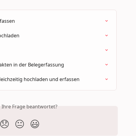
rfassen
hochladen
takten in der Belegerfassung
leichzeitig hochladen und erfassen
s Ihre Frage beantwortet?
😞
😐
😃