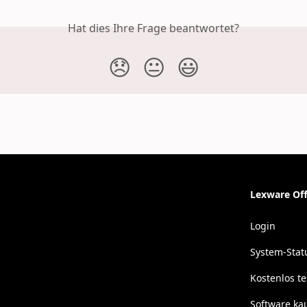
Hat dies Ihre Frage beantwortet?
😞
😐
😃
Lexware Off
Login
System-Stat
Kostenlos t
Software ka