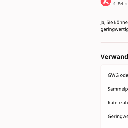
4. Febr
Ja, Sie könn
geringwerti
Verwandt
GWG oder
Sammelp
Ratenzah
Geringwe