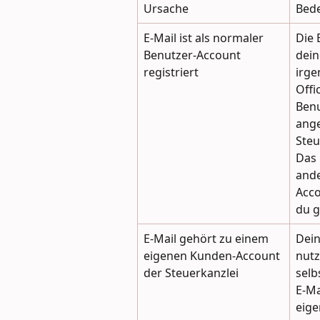
Ursache
Bed
E-Mail ist als normaler 
Die 
Benutzer-Account 
dein
registriert
irge
Offi
Benu
ange
Steu
Das 
ande
Acco
du g
E-Mail gehört zu einem 
Dein
eigenen Kunden-Account 
nutz
der Steuerkanzlei
selb
E-Ma
eige