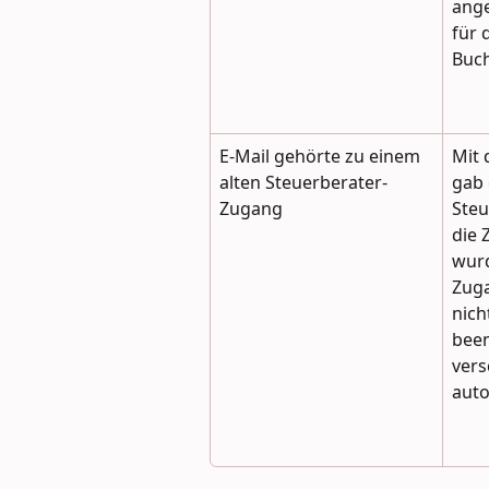
ange
für 
Buch
E-Mail gehörte zu einem 
Mit 
alten Steuerberater-
gab 
Zugang
Steu
die 
wurd
Zuga
nich
bee
vers
auto