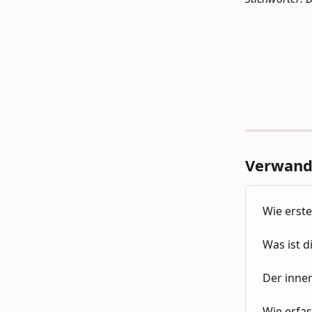
​  
​ 
Verwandt
Wie erste
Was ist d
Der inne
Wie erfas