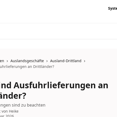
Syst
nen
Auslandsgeschäfte
Ausland-Drittland
uhrlieferungen an Drittländer?
ind Ausfuhrlieferungen an
länder?
ungen sind zu beachten
t von
Heike
uar 2026