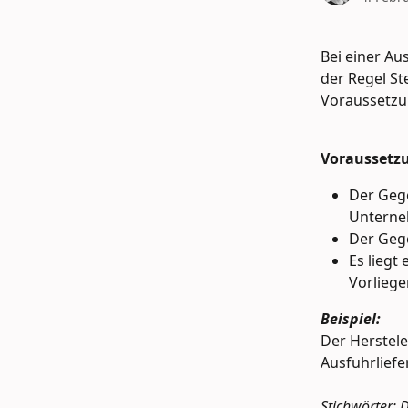
Bei einer Au
der Regel St
Voraussetzun
Voraussetzu
Der Gege
Unterne
Der Gege
Es liegt
Vorliege
Beispiel:
Der Herstele
Ausfuhrliefe
Stichwörter: 