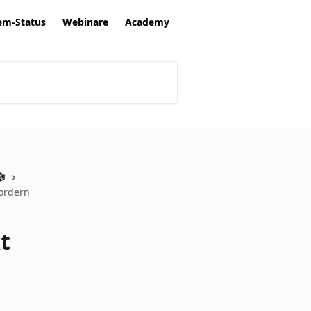
em-Status
Webinare
Academy
🎬
fordern
t