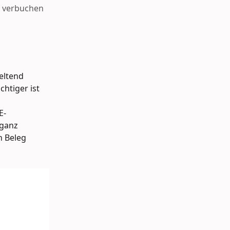
m verbuchen
eltend 
tiger ist 
E-
 ganz 
n Beleg 