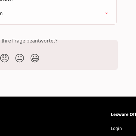
en
s Ihre Frage beantwortet?
😞
😐
😃
Lexware Off
Login