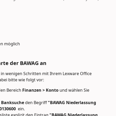
en möglich
karte der BAWAG an
 in wenigen Schritten mit Ihrem Lexware Office 
ei bitte wie folgt vor:
den Bereich 
Finanzen > Konto 
und wählen Sie 
 
Banksuche
 den Begriff 
"BAWAG Niederlassung 
0130600  
ein.
iste explizit den Eintrag 
"BAWAG Niederlassung 