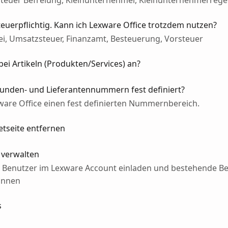
teuer Befreiung, Kleinunternehmer, Kleinunternehmerreg
teuerpflichtig. Kann ich Lexware Office trotzdem nutzen?
ei, Umsatzsteuer, Finanzamt, Besteuerung, Vorsteuer
 bei Artikeln (Produkten/Services) an?
Kunden- und Lieferantennummern fest definiert?
are Office einen fest definierten Nummernbereich.
etseite entfernen
 verwalten
ue Benutzer im Lexware Account einladen und bestehende B
önnen
s