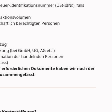
r-Identifikationsnummer (USt-IdNr.), falls 
saktionsvolumen
chaftlich berechtigten Personen
szug
tzung (bei GmbH, UG, AG etc.)
itimation der handelnden Personen 
ass)
r erforderlichen Dokumente haben wir nach der 
zusammengefasst
er Kontoeröffnung?