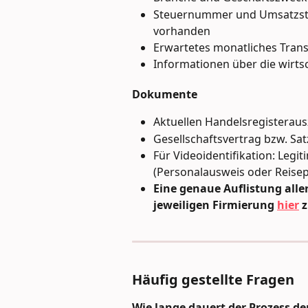
Steuernummer und Umsatzsteue
vorhanden
Erwartetes monatliches Tran
Informationen über die wirts
Dokumente
Aktuellen Handelsregisterau
Gesellschaftsvertrag bzw. Sa
Für Videoidentifikation: Leg
(Personalausweis oder Reisep
Eine genaue Auflistung alle
jeweiligen Firmierung 
hier
 
Häufig gestellte Fragen
Wie lange dauert der Prozess d