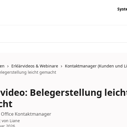
Syst
nen
Erklärvideos & Webinare
Kontaktmanager (Kunden und Li
elegerstellung leicht gemacht
video: Belegerstellung leich
cht
 Office Kontaktmanager
t von
Liane
uar 2026