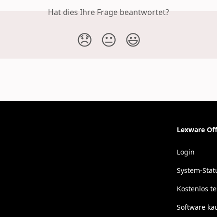
Hat dies Ihre Frage beantwortet?
😞
😐
😃
Lexware Off
Login
System-Stat
Kostenlos t
Software ka