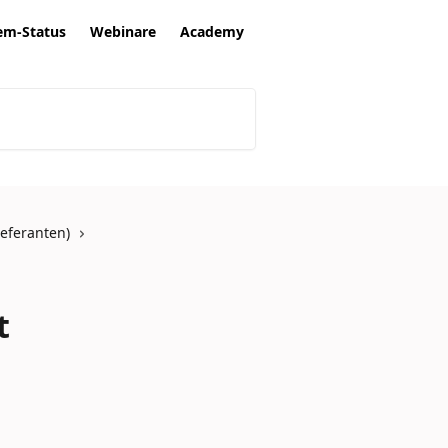
em-Status
Webinare
Academy
eferanten)
t