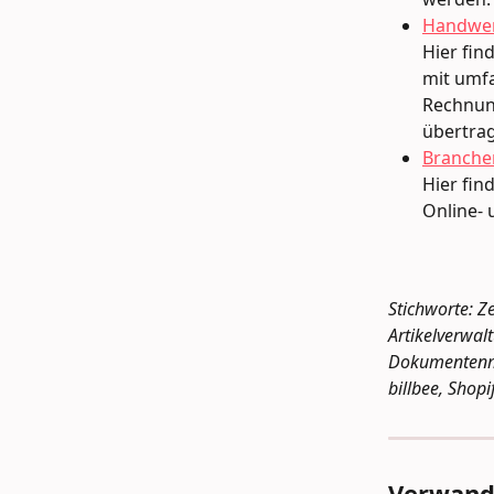
Handwe
Hier fin
mit umfa
Rechnung
übertra
Branche
Hier fin
Online-
Stichworte: Ze
Artikelverwal
Dokumentenma
billbee, Shop
Verwandt