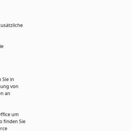
usätzliche 
ie 
Sie in 
tung von 
n an 
ffice um 
 finden Sie 
rce 