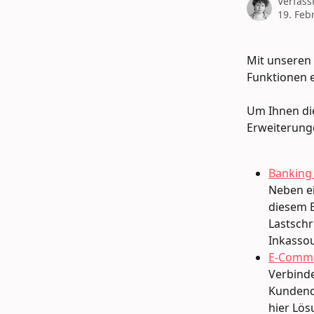
Verfass
19. Feb
Mit unseren 
Funktionen 
Um Ihnen die
Erweiterunge
Banking
Neben ei
diesem B
Lastschr
Inkasso
E-Comm
Verbinde
Kundend
hier Lös