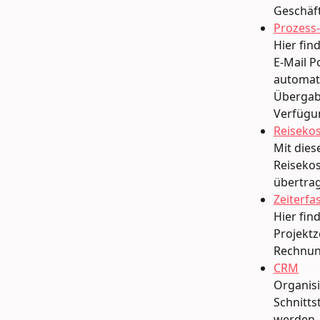
Geschäft
Prozess
Hier fin
E-Mail P
automati
Übergabe
Verfügu
Reiseko
Mit dies
Reiseko
übertra
Zeiterf
Hier fi
Projektz
Rechnun
CRM
Organisi
Schnitts
werden.