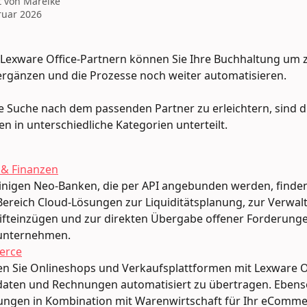
t von
Mareike
ruar 2026
Lexware Office-Partnern können Sie Ihre Buchhaltung um z
ergänzen und die Prozesse noch weiter automatisieren.
 Suche nach dem passenden Partner zu erleichtern, sind d
n in unterschiedliche Kategorien unterteilt.
 & Finanzen
nigen Neo-Banken, die per API angebunden werden, finden 
ereich Cloud-Lösungen zur Liquiditätsplanung, zur Verwal
ifteinzügen und zur direkten Übergabe offener Forderunge
unternehmen.
erce
n Sie Onlineshops und Verkaufsplattformen mit Lexware O
aten und Rechnungen automatisiert zu übertragen. Ebenso
ungen in Kombination mit Warenwirtschaft für Ihr eComme