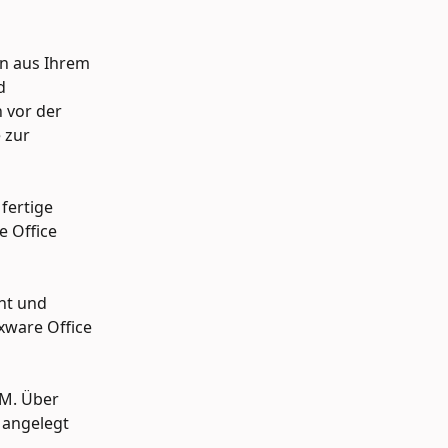
n aus Ihrem 
d 
 vor der 
 zur 
fertige 
 Office 
nt und 
xware Office 
RM. Über 
 angelegt 