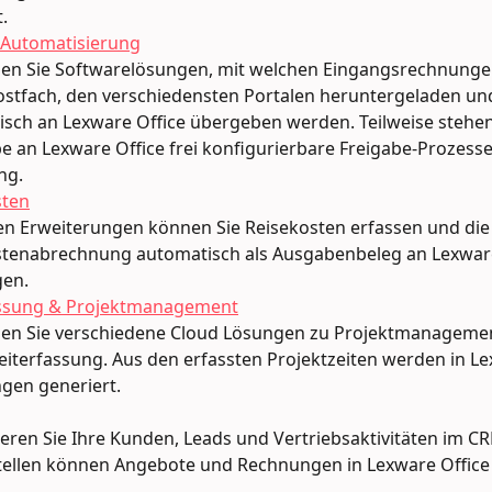
.
-Automatisierung
den Sie Softwarelösungen, mit welchen Eingangsrechnunge
ostfach, den verschiedensten Portalen heruntergeladen un
sch an Lexware Office übergeben werden. Teilweise stehen
 an Lexware Office frei konfigurierbare Freigabe-Prozesse
ng.
sten
en Erweiterungen können Sie Reisekosten erfassen und die 
stenabrechnung automatisch als Ausgabenbeleg an Lexware
gen.
assung & Projektmanagement
nden Sie verschiedene Cloud Lösungen zu Projektmanageme
eiterfassung. Aus den erfassten Projektzeiten werden in Le
gen generiert.
eren Sie Ihre Kunden, Leads und Vertriebsaktivitäten im C
tellen können Angebote und Rechnungen in Lexware Office
 