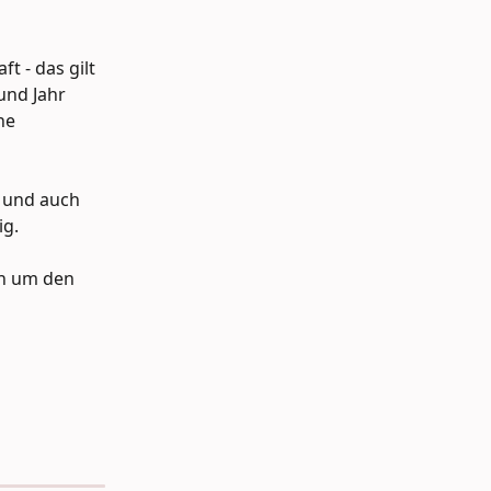
t - das gilt 
und Jahr 
ne 
 und auch 
ig.
ch um den 