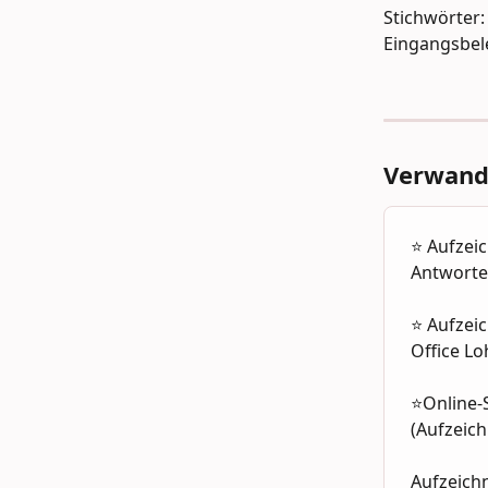
Stichwörter:
Eingangsbel
Verwandt
⭐️ Aufze
Antworte
⭐️ Aufzei
Office L
⭐Online-S
(Aufzeic
Aufzeich