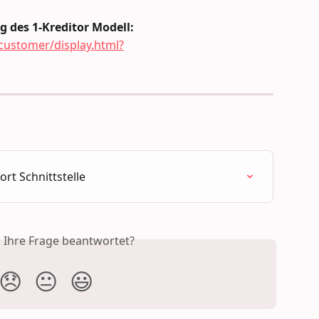
 des 1-Kreditor Modell:
customer/display.html?
rt Schnittstelle
s Ihre Frage beantwortet?
😞
😐
😃